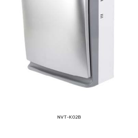
NVT-K0
2B