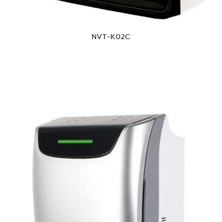
NVT-K0
2C