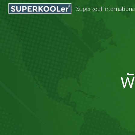
Superkool International
Sk
พ